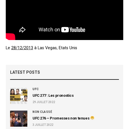
Le
28/12/2013
à Las Vegas, Etats Unis
LATEST POSTS
UFC
UFC 277 : Les pronostics
29 JUILLET 2022
NON CLASSÉ
UFC 276 – Promesses non tenues
3 JUILLET 2022