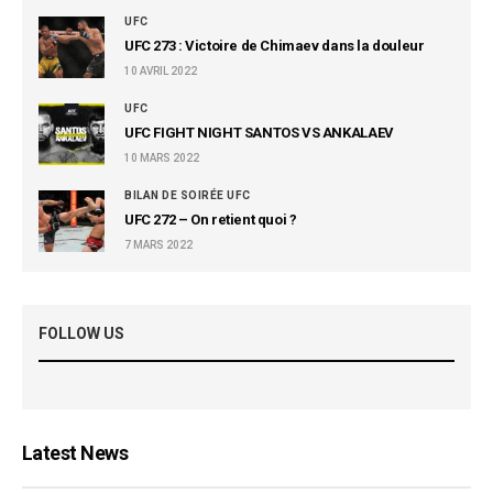
UFC
UFC 273 : Victoire de Chimaev dans la douleur
10 AVRIL 2022
UFC
UFC FIGHT NIGHT SANTOS VS ANKALAEV
10 MARS 2022
BILAN DE SOIRÉE UFC
UFC 272 – On retient quoi ?
7 MARS 2022
FOLLOW US
Latest News