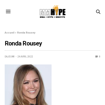
Accueil
»
Ronda Rousey
Ronda Rousey
DAJEUWI
24 AVRIL 2022
0