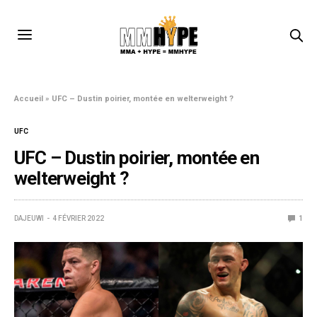
Accueil
»
UFC – Dustin poirier, montée en welterweight ?
UFC
UFC – Dustin poirier, montée en
welterweight ?
DAJEUWI
4 FÉVRIER 2022
1