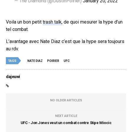
— The Diamond (@DustinPoirier)
January 20, 2022
Voila un bon petit
trash talk
, de quoi mesurer la hype d’un
tel combat.
L’avantage avec Nate Diaz c’est que la hype sera toujours
au rdv.
TAGS
NATE DIAZ
POIRIER
UFC
dajeuwi
NO OLDER ARTICLES
NEXT ARTICLE
UFC - Jon Jones veut un combat contre Stipe Miocic