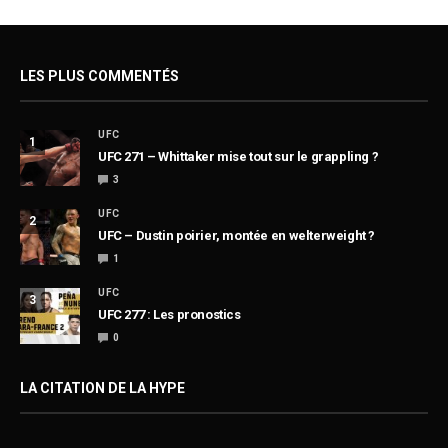
LES PLUS COMMENTÉS
UFC
1
UFC 271 – Whittaker mise tout sur le grappling ?
3
UFC
2
UFC – Dustin poirier, montée en welterweight ?
1
UFC
3
UFC 277 : Les pronostics
0
LA CITATION DE LA HYPE